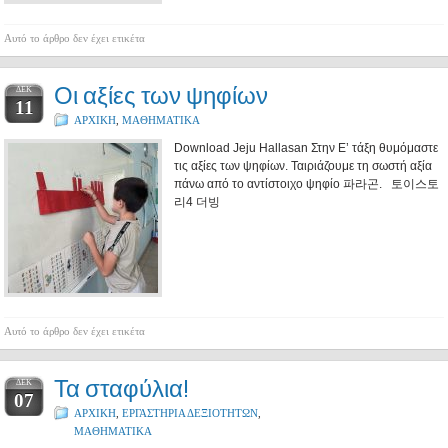
Αυτό το άρθρο δεν έχει ετικέτα
Οι αξίες των ψηφίων
ΔΕΚ
11
ΑΡΧΙΚΗ
,
ΜΑΘΗΜΑΤΙΚΑ
Download Jeju Hallasan Στην Ε’ τάξη θυμόμαστε
τις αξίες των ψηφίων. Ταιριάζουμε τη σωστή αξία
πάνω από το αντίστοιχο ψηφίο 파라곤. 토이스토
리4 더빙
Αυτό το άρθρο δεν έχει ετικέτα
Τα σταφύλια!
ΔΕΚ
07
ΑΡΧΙΚΗ
,
ΕΡΓΑΣΤΗΡΙΑ ΔΕΞΙΟΤΗΤΩΝ
,
ΜΑΘΗΜΑΤΙΚΑ