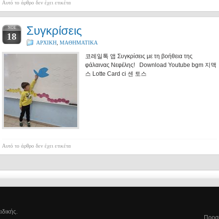
Αυτό το άρθρο δεν έχει ετικέτα
Συγκρίσεις
ΝΟΈ
18
ΑΡΧΙΚΗ
,
ΜΑΘΗΜΑΤΙΚΑ
코레일톡 앱 Συγκρίσεις με τη βοήθεια της
φάλαινας Νεφέλης! Download Youtube bgm 지맥
스 Lotte Card ci 센 토스
Αυτό το άρθρο δεν έχει ετικέτα
ιδικής.
Προσ