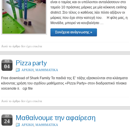
είναι ο ταμίας και οι υπόλοιποι ανταλάσσουν στο
ταμείο 10 πράσινες μάρκες με μία κόκκινη ceiling
district. Στο τέλος ο καθένας λέει πόσο αξίζουν οι
μάρκες που έχει στην κατοχή του. Η φίλη μας, η
Μονάδα, μπορεί να κουβαλήσει …
Συνέχεια ανάγνωσης »
Αυτό το άρθρο δεν έχει ετικέτα
Pizza party
ΦΕΒ
04
ΑΡΧΙΚΗ
,
ΜΑΘΗΜΑΤΙΚΑ
Free download of Shark Family Τα παιδιά της Ε’ τάξης εξασκούνται στα κλάσματα
κάνοντας χρήση του σχεδίου μαθήματος «Pizza Party» στον διαδραστικό πίνακα
voicenote ii. cgi file
Αυτό το άρθρο δεν έχει ετικέτα
Μαθαίνουμε την αφαίρεση
ΙΑΝ
24
ΑΡΧΙΚΗ
,
ΜΑΘΗΜΑΤΙΚΑ