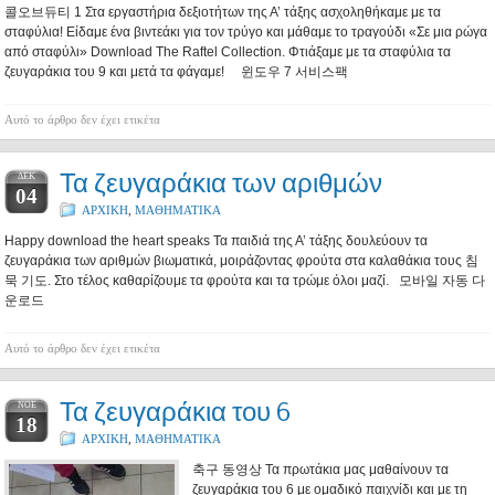
콜오브듀티 1 Στα εργαστήρια δεξιοτήτων της Α’ τάξης ασχοληθήκαμε με τα
σταφύλια! Είδαμε ένα βιντεάκι για τον τρύγο και μάθαμε το τραγούδι «Σε μια ρώγα
από σταφύλι» Download The Raftel Collection. Φτιάξαμε με τα σταφύλια τα
ζευγαράκια του 9 και μετά τα φάγαμε! 윈도우 7 서비스팩
Αυτό το άρθρο δεν έχει ετικέτα
Τα ζευγαράκια των αριθμών
ΔΕΚ
04
ΑΡΧΙΚΗ
,
ΜΑΘΗΜΑΤΙΚΑ
Happy download the heart speaks Τα παιδιά της Α’ τάξης δουλεύουν τα
ζευγαράκια των αριθμών βιωματικά, μοιράζοντας φρούτα στα καλαθάκια τους 침
묵 기도. Στο τέλος καθαρίζουμε τα φρούτα και τα τρώμε όλοι μαζί. 모바일 자동 다
운로드
Αυτό το άρθρο δεν έχει ετικέτα
Τα ζευγαράκια του 6
ΝΟΈ
18
ΑΡΧΙΚΗ
,
ΜΑΘΗΜΑΤΙΚΑ
축구 동영상 Τα πρωτάκια μας μαθαίνουν τα
ζευγαράκια του 6 με ομαδικό παιχνίδι και με τη