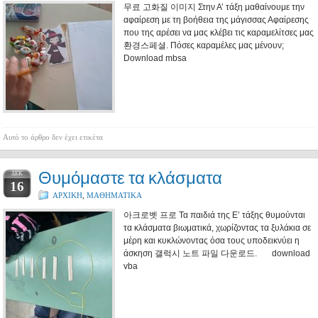
무료 고화질 이미지 Στην Α’ τάξη μαθαίνουμε την
αφαίρεση με τη βοήθεια της μάγισσας Αφαίρεσης
που της αρέσει να μας κλέβει τις καραμελίτσες μας
환경스페셜. Πόσες καραμέλες μας μένουν;
Download mbsa
Αυτό το άρθρο δεν έχει ετικέτα
Θυμόμαστε τα κλάσματα
ΔΕΚ
16
ΑΡΧΙΚΗ
,
ΜΑΘΗΜΑΤΙΚΑ
아크로벳 프로 Τα παιδιά της Ε’ τάξης θυμούνται
τα κλάσματα βιωματικά, χωρίζοντας τα ξυλάκια σε
μέρη και κυκλώνοντας όσα τους υποδεικνύει η
άσκηση 갤럭시 노트 파일 다운로드. download
vba