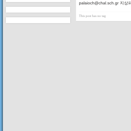
palaioch@chal.sch.gr 지상
This post has no tag