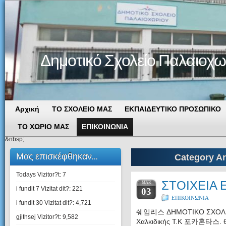
Δημοτικό Σχολείο Παλαιοχω
Αρχική
ΤΟ ΣΧΟΛΕΙΟ ΜΑΣ
ΕΚΠΑΙΔΕΥΤΙΚΟ ΠΡΟΣΩΠΙΚΟ
ΤΟ ΧΩΡΙΟ ΜΑΣ
ΕΠΙΚΟΙΝΩΝΙΑ
&nbsp;
Μας επισκέφθηκαν...
Category Ar
Todays Vizitor?t:
7
ΣΤΟΙΧΕΙΑ 
MAR
i fundit 7 Vizitat dit?:
221
03
ΕΠΙΚΟΙΝΩΝΙΑ
i fundit 30 Vizitat dit?:
4,721
쉐임리스 ΔΗΜΟΤΙΚΟ ΣΧΟΛΕΙ
gjithsej Vizitor?t:
9,582
Χαλκιδικής Τ.Κ 포카혼타스. 6