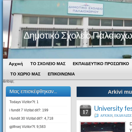
Δημοτικό Σχολείο Παλαιοχω
Αρχική
ΤΟ ΣΧΟΛΕΙΟ ΜΑΣ
ΕΚΠΑΙΔΕΥΤΙΚΟ ΠΡΟΣΩΠΙΚΟ
ΤΟ ΧΩΡΙΟ ΜΑΣ
ΕΠΙΚΟΙΝΩΝΙΑ
&nbsp;
Μας επισκέφθηκαν...
Arkivi mu
Todays Vizitor?t:
1
University fe
NOV
i fundit 7 Vizitat dit?:
199
17
ΑΡΧΙΚΗ
,
ΕΚΔΗΛΩΣΕ
i fundit 30 Vizitat dit?:
4,718
D
gjithsej Vizitor?t:
9,583
γ