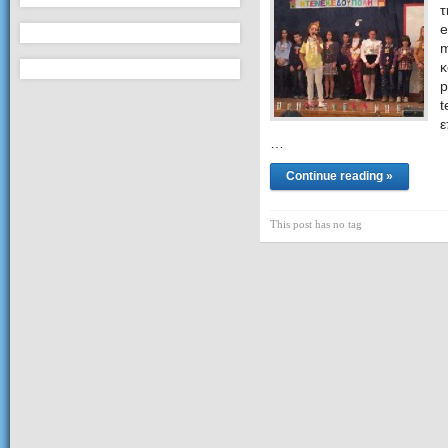
τ
e
m
κ
p
t
ε
…
Continue reading »
This post has no tag