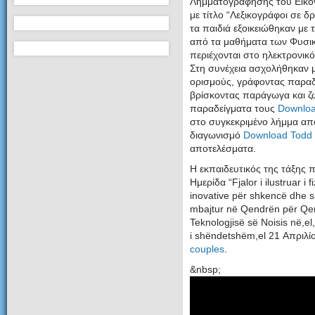
Λημματογράφησης του Εικον
με τίτλο “Λεξικογράφοι σε 
τα παιδιά εξοικειώθηκαν με 
από τα μαθήματα των Φυσικ
περιέχονται στο ηλεκτρονικό
Στη συνέχεια ασχολήθηκαν 
ορισμούς, γράφοντας παραδ
βρίσκοντας παράγωγα και ζω
παραδείγματα τους
Downloa
στο συγκεκριμένο λήμμα απο
διαγωνισμό
Download Todd 
αποτελέσματα
.
Η εκπαιδευτικός της τάξης 
Ημερίδα “Fjalor i ilustruar i
inovative për shkencë dhe s
mbajtur në Qendrën për Qe
Teknologjisë së Noisis në,e
i shëndetshëm,el 21 Απριλ
couples
.
&nbsp;