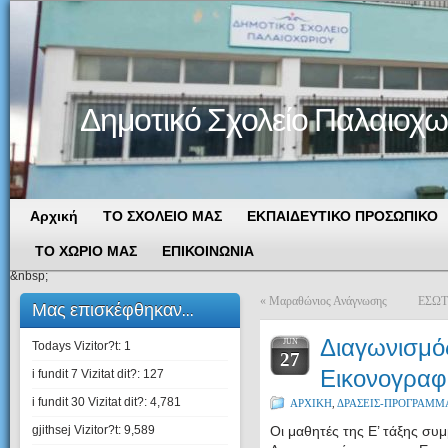
Δημοτικό Σχολείο Παλαιοχω
Αρχική
ΤΟ ΣΧΟΛΕΙΟ ΜΑΣ
ΕΚΠΑΙΔΕΥΤΙΚΟ ΠΡΟΣΩΠΙΚΟ
ΤΟ ΧΩΡΙΟ ΜΑΣ
ΕΠΙΚΟΙΝΩΝΙΑ
&nbsp;
«
Μαραθώνιος Ανάγνωσης
ΕΣΩΤ
Μας επισκέφθηκαν...
Διαγωνισμό
JUN
Todays Vizitor?t:
1
27
Εικονογραφ
i fundit 7 Vizitat dit?:
127
i fundit 30 Vizitat dit?:
4,781
ΑΡΧΙΚΗ
,
ΔΡΑΣΕΙΣ-ΠΡΟΓΡΑΜΜ
gjithsej Vizitor?t:
9,589
Οι μαθητές της Ε’ τάξης συ