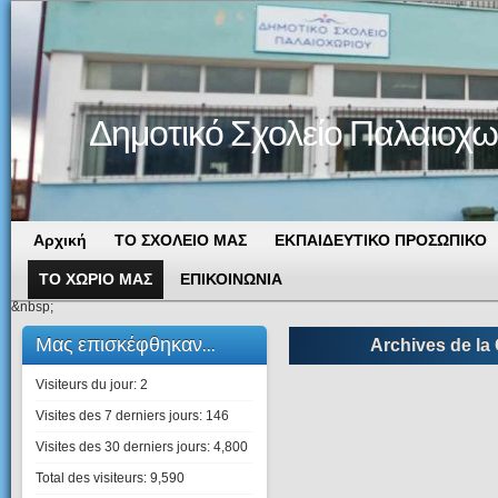
Δημοτικό Σχολείο Παλαιοχω
Αρχική
ΤΟ ΣΧΟΛΕΙΟ ΜΑΣ
ΕΚΠΑΙΔΕΥΤΙΚΟ ΠΡΟΣΩΠΙΚΟ
ΤΟ ΧΩΡΙΟ ΜΑΣ
ΕΠΙΚΟΙΝΩΝΙΑ
&nbsp;
Μας επισκέφθηκαν...
Archives de la 
Visiteurs du jour:
2
Visites des 7 derniers jours:
146
Visites des 30 derniers jours:
4,800
Total des visiteurs:
9,590