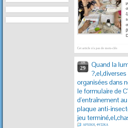
μ
σ
ζ
s
σ
β
D
Cet article n'a pas de mots-clés
Quand la lumi
APR
29
?,el,diverses
organisées dans n
le formulaire de
d'entraînement au
plaque anti-insect
jeu terminé,el,cha
ΑΡΧΙΚΗ
,
ΦΥΣΙΚΑ