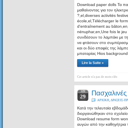
Download paper dolls Τα πα
μαθαίνοντας για τον ηλεκτρι
?,el,diverses activités fest
école,el,Télécharger le fo
d'entraînement au bâton,en,
nénuphar,en,Une fois le jeu
συνδέσουν το λαμπάκι με τ
να φτάσουν στο συμπέρασμα
και οι δύο επαφές της λάμπ
μπαταρίας Hios background
Lire la Suite »
Cet article n'a pas de mots-clés
Πασχαλινές
APR
29
ΑΡΧΙΚΗ
,
ΔΡΑΣΕΙΣ-
Κατά την τελευταία εβδομάδ
διοργανώθηκαν στο σχολείο 
Download resume form wor
αυγών από την καθηγήτρια 