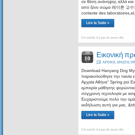
σε θέση ανάνηψης αλλά και 
από ξένο σώμα 레이튼 
contexte des laboratoires,
Lire la Suite »
Cet article n'a pas de mots-clés
Εικονική πρ
APR
10
ΑΡΧΙΚΗ
,
ΔΡΑΣΕΙΣ-
Download Hanyang Dog Mye
παρακολούθησε την ταινία ε
Αρχαία Αθήνα” Spring poi E
εμπειρία μάθησης φορώντας
σύγχρονη τεχνολογία μ
Ευχαριστούμε πολύ την ομά
εκδήλωση αυτή για μας
. &n
Lire la Suite »
Cet article n'a pas de mots-clés