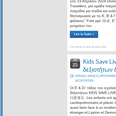
Στις 19 Απριλίου 2024 επισ
Travellers, μία ομάδα παιχ
παιχνίδια για παιδιά και
Νηπιαγωγείο με τις Α’, Β’ &
Γ
φάλαινες” Free ppt. Οι Δ’, Ε’
μνημείων του
…
Lire la Suite »
Cet article n'a pas de mots-clés
Kids Save L
APR
25
δεξιοτήτων 
ΑΡΧΙΚΗ
,
ΔΡΑΣΕΙΣ-ΠΡΟΓΡΑΜΜ
ΔΕΞΙΟΤΗΤΩΝ
Οι E’ & Στ’ τάξεις του σχολ
δεξιοτήτων KIDS SAVE LIVES
다운로드. Les enfants ont appr
cardiopulmonaire,el,placer 
aussi faire face à un incide
étranger,el,Layton et Dem