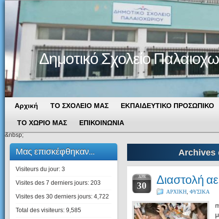
Δημοτικό Σχολείο Παλαιοχω
Αρχική
ΤΟ ΣΧΟΛΕΙΟ ΜΑΣ
ΕΚΠΑΙΔΕΥΤΙΚΟ ΠΡΟΣΩΠΙΚΟ
ΤΟ ΧΩΡΙΟ ΜΑΣ
ΕΠΙΚΟΙΝΩΝΙΑ
&nbsp;
Μας επισκέφθηκαν...
Archives 
Visiteurs du jour:
3
Διαστολή α
APR
Visites des 7 derniers jours:
203
30
ΑΡΧΙΚΗ
,
ΦΥΣΙΚΑ
Visites des 30 derniers jours:
4,722
Total des visiteurs:
9,585
μ