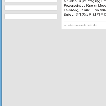
air video Οι μαθητές της Ε
’
Powerpoint με θέμα τη Μουσ
Γλώσσας, με υπεύθυνο εκπ
&nbsp; 롯데홈쇼핑 앱 다운
Cet article n'a pas de mots-clés