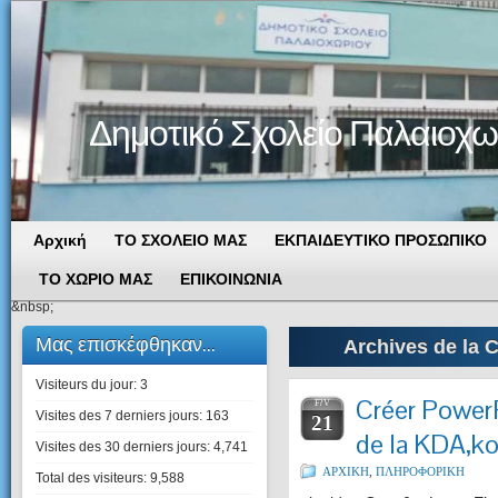
Δημοτικό Σχολείο Παλαιοχω
Αρχική
ΤΟ ΣΧΟΛΕΙΟ ΜΑΣ
ΕΚΠΑΙΔΕΥΤΙΚΟ ΠΡΟΣΩΠΙΚΟ
ΤΟ ΧΩΡΙΟ ΜΑΣ
ΕΠΙΚΟΙΝΩΝΙΑ
&nbsp;
Μας επισκέφθηκαν...
Archives de la 
Visiteurs du jour:
3
Créer Power
F?V
Visites des 7 derniers jours:
163
21
de la KDA,k
Visites des 30 derniers jours:
4,741
ΑΡΧΙΚΗ
,
ΠΛΗΡΟΦΟΡΙΚΗ
Total des visiteurs:
9,588