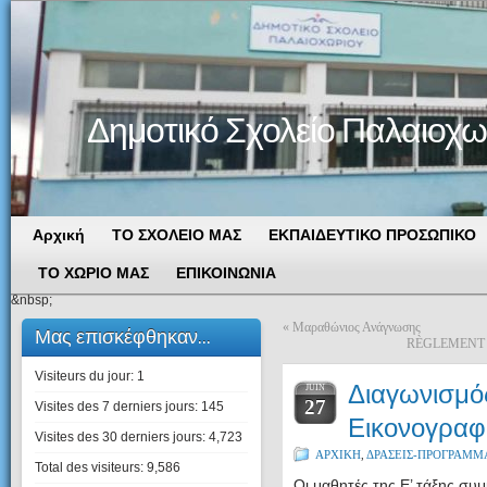
Δημοτικό Σχολείο Παλαιοχω
Αρχική
ΤΟ ΣΧΟΛΕΙΟ ΜΑΣ
ΕΚΠΑΙΔΕΥΤΙΚΟ ΠΡΟΣΩΠΙΚΟ
ΤΟ ΧΩΡΙΟ ΜΑΣ
ΕΠΙΚΟΙΝΩΝΙΑ
&nbsp;
«
Μαραθώνιος Ανάγνωσης
Μας επισκέφθηκαν...
RÈGLEMENT 
Visiteurs du jour:
1
Διαγωνισμό
JUIN
27
Visites des 7 derniers jours:
145
Εικονογραφ
Visites des 30 derniers jours:
4,723
ΑΡΧΙΚΗ
,
ΔΡΑΣΕΙΣ-ΠΡΟΓΡΑΜΜ
Total des visiteurs:
9,586
Οι μαθητές της Ε’ τάξης συ