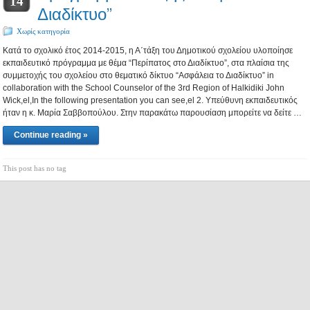
14
Διαδίκτυο”
Χωρίς κατηγορία
Κατά το σχολικό έτος 2014-2015, η Α΄τάξη του Δημοτικού σχολείου υλοποίησε
εκπαιδευτικό πρόγραμμα με θέμα “Περίπατος στο Διαδίκτυο”, στα πλαίσια της
συμμετοχής του σχολείου στο θεματικό δίκτυο “Ασφάλεια το Διαδίκτυο” in
collaboration with the School Counselor of the 3rd Region of Halkidiki John
Wick,el,In the following presentation you can see,el 2. Υπεύθυνη εκπαιδευτικός
ήταν η κ. Μαρία Σαββοπούλου. Στην παρακάτω παρουσίαση μπορείτε να δείτε …
Continue reading »
This post has no tag