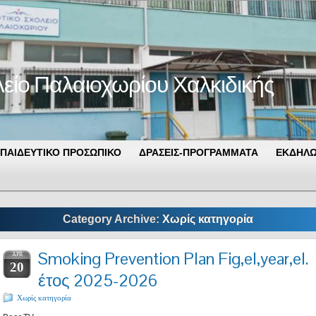
λείο Παλαιοχωρίου Χαλκιδικής
ΠΑΙΔΕΥΤΙΚΟ ΠΡΟΣΩΠΙΚΟ
ΔΡΑΣΕΙΣ-ΠΡΟΓΡΑΜΜΑΤΑ
ΕΚΔΗΛΩ
Category Archive:
Χωρίς κατηγορία
Smoking Prevention Plan Fig,el,year,el.
APR
20
έτος 2025-2026
Χωρίς κατηγορία