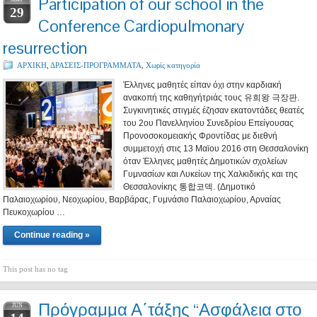
Participation of our school in the
29
Conference Cardiopulmonary
resurrection
ΑΡΧΙΚΗ
,
ΔΡΑΣΕΙΣ-ΠΡΟΓΡΑΜΜΑΤΑ
,
Χωρίς κατηγορία
Έλληνες μαθητές είπαν όχι στην καρδιακή
ανακοπή της καθηγήτριάς τους 유희왕 극장판.
Συγκινητικές στιγμές έζησαν εκατοντάδες θεατές
του 2ου Πανελληνίου Συνεδρίου Επείγουσας
Προνοσοκομειακής Φροντίδας με διεθνή
συμμετοχή στις 13 Μαϊου 2016 στη Θεσσαλονίκη
όταν Έλληνες μαθητές Δημοτικών σχολείων
Γυμνασίων και Λυκείων της Χαλκιδικής και της
Θεσσαλονίκης 통합코덱. (Δημοτικό
Παλαιοχωρίου, Νεοχωρίου, Βαρβάρας, Γυμνάσιο Παλαιοχωρίου, Αρναίας
Πευκοχωρίου …
Continue reading »
This post has no tag
Πρόγραμμα Α΄τάξης “Ασφάλεια στο
JUN