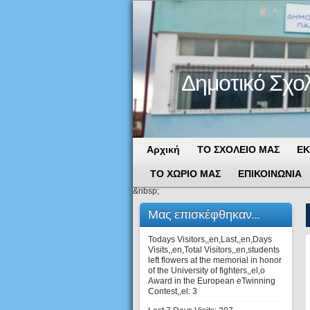
Δημοτικό Σχο
Αρχική
ΤΟ ΣΧΟΛΕΙΟ ΜΑΣ
ΕΚ
ΤΟ ΧΩΡΙΟ ΜΑΣ
ΕΠΙΚΟΙΝΩΝΙΑ
&nbsp;
Μας επισκέφθηκαν...
Todays Visitors,,en,Last,,en,Days
Visits,,en,Total Visitors,,en,students
left flowers at the memorial in honor
of the University of fighters,,el,o
Award in the European eTwinning
Contest,,el:
3