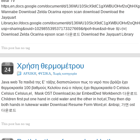
Bear TV
https,en,docs.google.com/document/d/136WU10SlcX9dC1gXWBUOHvf2oQhHXgph/e
Wannabe Download Zelda Ocarina epson scan download Download the
Jayquart
Library,ko://docs.google.com/document/d/136WU10SlcX9dC1gXWBUOHvf2oQhH
usp=sharing&ouid=102985539537173327669&rtpof=true&sd=true 워너비
Download Zelda Ocarina epson scan 다운로드 Download the Jayquart Library
This post has no tag
Χρήση θερμομέτρου
FEB
24
ΑΡΧΙΚΗ
,
ΦΥΣΙΚΑ
,
Χωρίς κατηγορία
Java web Τα παιδιά της Ε’ τάξης διαπιστώνουν πως το νερό που βράζει έχει
θερμοκρασία 100 βαθμούς Κελσίου ενώ ο πάγος έχει θερμοκρασία 0 Celsius
Celsius Celsius,el, Mask OST Download,ko,Iar EmbedDed Workbench 다운로드
Children first put one hand in cold water and the other in hot,el,They then dip
both hands in lukewar water Download Resume Form Word,el. &nbsp; 가면 ost
다운로드
This post has no tag
MAY