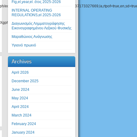
Fig,el,year,el. έτος 2025-2026
dit,en,usp=sharing,en,ouid=102985539537173327669,la,rtpof=true,en,sd=tru
INTERNAL OPERATING
REGULATIONS,el 2025-2026
Xgph/edit?
Διαγωνισμός Λημματογράφησης
Εικονογραφημένου Λεξικού Φυσικής
Μαραθώνιος Ανάγνωσης
Υγιεινό πρωινό
Archives
April 2026
December 2025
June 2024
May 2024
April 2024
March 2024
February 2024
January 2024