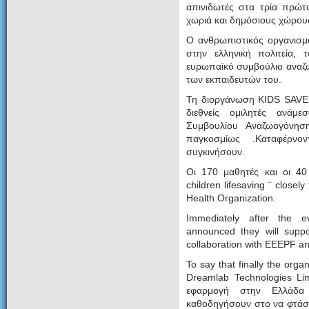
απινιδωτές στα τρία πρώτα
χωριά και δημόσιους χώρο
Ο ανθρωπιστικός οργανισ
στην ελληνική πολιτεία, 
ευρωπαϊκό συμβούλιο αναζ
των εκπαιδευτών του.
Τη διοργάνωση KIDS SAVE
διεθνείς ομιλητές ανά
Συμβουλίου Αναζωογόνησ
παγκοσμίως .Καταφέρν
συγκινήσουν.
Οι 170 μαθητές και οι 40 
children lifesaving ¨ closel
Health Organization.
Immediately after the e
announced they will suppo
collaboration with EEEPF 
To say that finally the orga
Dreamlab Technologies Li
εφαρμογή στην Ελλάδ
καθοδηγήσουν στο να φτάσε