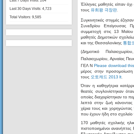
Last 7 Days Visits:
204
Έλληνες μαθητές είπαν όχι
Last 30 Days Visits:
4,723
τους
유희왕 극장판
.
Total Visitors:
9,585
Συγκινητικές στιγμές έζησα
Συνεδρίου Επείγουσας Πρ
συμμετοχή στις 13 Μαϊου
μαθητές Δημοτικών σχολείω
και της Θεσσαλονίκης
통합
(Δημοτικό Παλαιοχωρίο
Παλαιοχωρίου, Αρναίας Πευ
ΓΕΛ Ν
Please download thi
μέρος στην προσομοίωση 
τους
오토캐드 2013 lt
.
Όταν η καθηγήτρια κατέρρε
θεατές συγλονίστηκαν όταν
οποίες διαχειρίστηκαν το π
λεπτά στην ζωή κάνοντας
χέρια τους και χορηγώντας 
που έχουν ήδη στο σχολείο
170 μαθητές σχολικής ηλικ
πιστοποιημένοι ανανήπτες