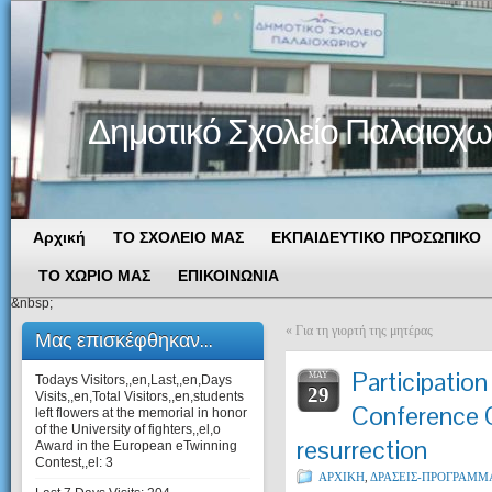
Δημοτικό Σχολείο Παλαιοχω
Αρχική
ΤΟ ΣΧΟΛΕΙΟ ΜΑΣ
ΕΚΠΑΙΔΕΥΤΙΚΟ ΠΡΟΣΩΠΙΚΟ
ΤΟ ΧΩΡΙΟ ΜΑΣ
ΕΠΙΚΟΙΝΩΝΙΑ
&nbsp;
«
Για τη γιορτή της μητέρας
Μας επισκέφθηκαν...
Participation
MAY
Todays Visitors,,en,Last,,en,Days
29
Visits,,en,Total Visitors,,en,students
Conference 
left flowers at the memorial in honor
of the University of fighters,,el,o
resurrection
Award in the European eTwinning
Contest,,el:
3
ΑΡΧΙΚΗ
,
ΔΡΑΣΕΙΣ-ΠΡΟΓΡΑΜΜ