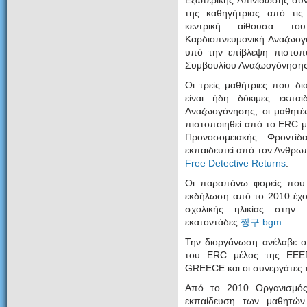
Εξωτερικής Απινίδωσης συ
της καθηγήτριας από τις 
κεντρική αίθουσα το
Καρδιοπνευμονική Αναζωογ
υπό την επίβλεψη πιστοπ
Συμβουλίου Αναζωογόνηση
Οι τρείς μαθήτριες που δι
είναι ήδη δόκιμες εκπαι
Αναζωογόνησης, οι μαθητέ
πιστοποιηθεί από το ERC μ
Προνοσομειακής Φροντίδ
εκπαιδευτεί από τον Ανθρ
Free Detective Returns
.
Οι παραπάνω φορείς που
εκδήλωση από το 2010 έχου
σχολικής ηλικίας στην
εκατοντάδες
짱구 bgm
.
Την διοργάνωση ανέλαβε ο
του ERC μέλος της ΕΕΕ
GREECE και οι συνεργάτες
Από το 2010 Οργανισμός
εκπαίδευση των μαθητών