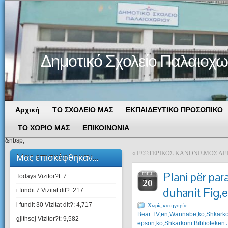
Δημοτικό Σχολείο Παλαιοχω
Αρχική
ΤΟ ΣΧΟΛΕΙΟ ΜΑΣ
ΕΚΠΑΙΔΕΥΤΙΚΟ ΠΡΟΣΩΠΙΚΟ
ΤΟ ΧΩΡΙΟ ΜΑΣ
ΕΠΙΚΟΙΝΩΝΙΑ
&nbsp;
«
ΕΣΩΤΕΡΙΚΟΣ ΚΑΝΟΝΙΣΜΟΣ ΛΕ
Μας επισκέφθηκαν...
Plani për par
PRILL
Todays Vizitor?t:
7
20
duhanit Fig,e
i fundit 7 Vizitat dit?:
217
i fundit 30 Vizitat dit?:
4,717
Χωρίς κατηγορία
Bear TV,en,Wannabe,ko,Shkarko 
gjithsej Vizitor?t:
9,582
epson,ko,Shkarkoni Bibliotekën 