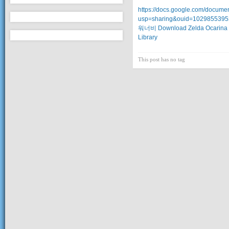
https://docs.google.com/doc
usp=sharing&ouid=1029855395
워너비
Download Zelda Ocarina
Library
This post has no tag