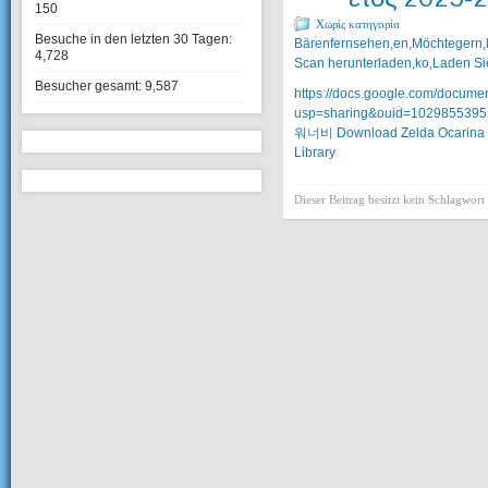
150
Χωρίς κατηγορία
Besuche in den letzten 30 Tagen:
Bärenfernsehen,en,Möchtegern,k
4,728
Scan herunterladen,ko,Laden Sie
Besucher gesamt:
9,587
https://docs.google.com/doc
usp=sharing&ouid=1029855395
워너비
Download Zelda Ocarina
Library
Dieser Beitrag besitzt kein Schlagwort