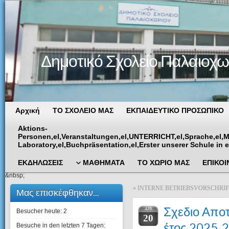
Δημοτικό Σχολείο Παλαιοχω
Αρχική
ΤΟ ΣΧΟΛΕΙΟ ΜΑΣ
ΕΚΠΑΙΔΕΥΤΙΚΟ ΠΡΟΣΩΠΙΚΟ
Aktions-
Personen,el,Veranstaltungen,el,UNTERRICHT,el,Sprache,el,
Laboratory,el,Buchpräsentation,el,Erster unserer Schule in
ΕΚΔΗΛΩΣΕΙΣ
ΜΑΘΗΜΑΤΑ
ΤΟ ΧΩΡΙΟ ΜΑΣ
ΕΠΙΚΟΙ
&nbsp;
«
INTERNE BETRIEBSVORSCHRIFTE
Μας επισκέφθηκαν...
Σχεδιο Απο
APR
Besucher heute:
2
20
έτος 2025-
Besuche in den letzten 7 Tagen: