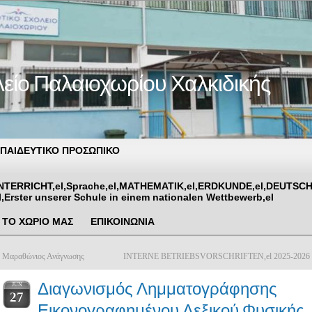
λείο Παλαιοχωρίου Χαλκιδικής
ΠΑΙΔΕΥΤΙΚΟ ΠΡΟΣΩΠΙΚΟ
UNTERRICHT,el,Sprache,el,MATHEMATIK,el,ERDKUNDE,el,DEUTSCH,el
l,Erster unserer Schule in einem nationalen Wettbewerb,el
ΤΟ ΧΩΡΙΟ ΜΑΣ
ΕΠΙΚΟΙΝΩΝΙΑ
«
Μαραθώνιος Ανάγνωσης
INTERNE BETRIEBSVORSCHRIFTEN,el 2025-2026
Διαγωνισμός Λημματογράφησης
JUN
27
Εικονογραφημένου Λεξικού Φυσικής