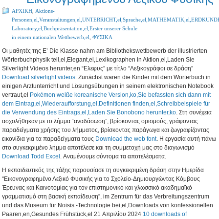
ΑΡΧΙΚΗ
,
Aktions-
Personen,el,Veranstaltungen,el,UNTERRICHT,el,Sprache,el,MATHEMATIK,el,ERDKUNDE,
Laboratory,el,Buchpräsentation,el,Erster unserer Schule
in einem nationalen Wettbewerb,el
,
ΦΥΣΙΚΑ
Οι μαθητές της Ε’ Die Klasse nahm am Bibliothekswettbewerb der illustrierten
Wörterbuchphysik teil,el,Elegant,el,Lexikographen in Aktion,el,Laden Sie
Silverlight Videos herunter,en “Ελεφυς” με τίτλο “Λεξικογράφοι σε δράση”
Download silverlight videos
. Zunächst waren die Kinder mit dem Wörterbuch in
einigen Arztunterricht und Lösungsübungen in seinem elektronischen Notebook
vertraut,el
Pokémon weiße koreanische Version,ko,Sie befassten sich dann mit
dem Eintrag,el,Wiederaufforstung,el,Definitionen finden,el,Schreibbeispiele für
die Verwendung des Eintrags,el,Laden Sie Bonobono herunter,ko
. Στη συνέχεια
ασχολήθηκαν με το λήμμα “αναδάσωση”, βρίσκοντας ορισμούς, γράφοντας
παραδείγματα χρήσης του λήμματος,
βρίσκοντας παράγωγα και ζωγραφίζοντας
εικονίδια για τα παραδείγματα τους
Download the web font
. Η εργασία αυτή πάνω
στο συγκεκριμένο λήμμα αποτέλεσε και τη συμμετοχή μας στο διαγωνισμό
Download Todd Excel
.
Αναμένουμε σύντομα τα αποτελέσματα
.
Η εκπαιδευτικός της τάξης παρουσίασε τη συγκεκριμένη δράση στην Ημερίδα
“
Εικονογραφημένο Λεξικό Φυσικής για το Σχολείο-Δημιουργώντας Κόμβους
Έρευνας και Καινοτομίας για τον επιστημονικό και γλωσσικό ακαδημαϊκό
γραμματισμό στη βασική εκπαίδευση
”, im Zentrum für das Verbreitungszentrum
und das Museum für Noisis -Technologie bei,el,Downloads von konfessionellen
Paaren,en,Gesundes Frühstück,el 21 Απριλίου 2024
10 downloads of