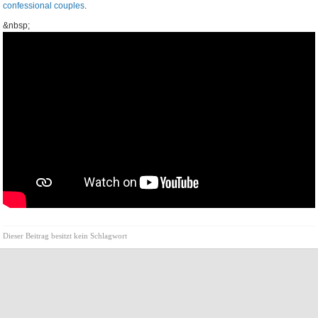
confessional couples
.
&nbsp;
Dieser Beitrag besitzt kein Schlagwort