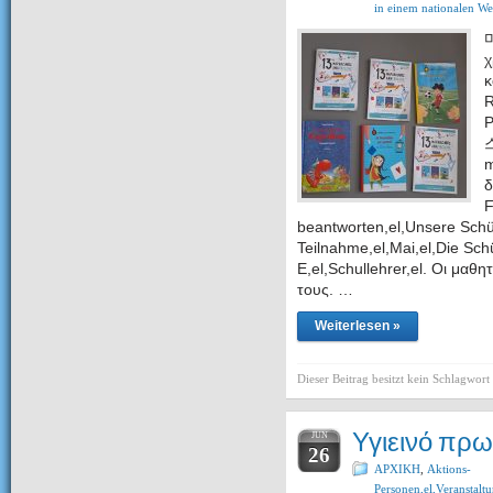
in einem nationalen We
χ
κ
R
P
m
δ
beantworten,el,Unsere Schül
Teilnahme,el,Mai,el,Die Sch
E,el,Schullehrer,el. Οι μαθ
τους. …
Weiterlesen »
Dieser Beitrag besitzt kein Schlagwort
Υγιεινό πρω
JUN
26
ΑΡΧΙΚΗ
,
Aktions-
Personen,el,Veransta