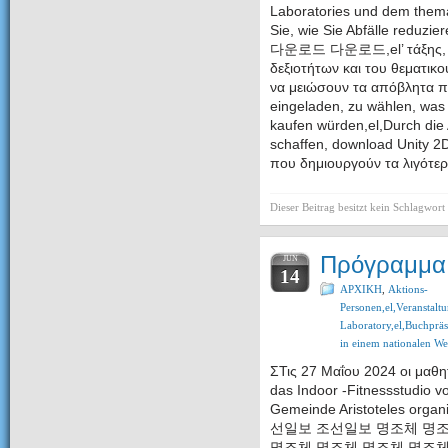
Laboratories und dem thema
Sie, wie Sie Abfälle redu
다운로드 다운로드,el’ τάξης, στ
δεξιοτήτων και του θεματικ
να μειώσουν τα απόβλητ
eingeladen, zu wählen, was 
kaufen würden,el,Durch die
schaffen, download Unity 2
που δημιουργούν τα λιγότερ
Dieser Beitrag besitzt kein Schlagwort
Πρόγραμμα 
JUN
14
ΑΡΧΙΚΗ
,
Aktions-
Personen,el,Veransta
Laboratory,el,Buchpräse
in einem nationalen We
ΣΤις 27 Μαΐου 2024 οι μαθητ
das Indoor -Fitnessstudio v
Gemeinde Aristoteles orga
선일보 조선일보 명조체 명조
명조체 명조체 명조체 명조체 