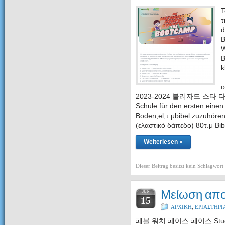
Τ
τ
d
B
W
B
k
–
ο
2023-2024 블리자드 스타 다운로
Schule für den ersten eine
Boden,el,τ.μbibel zuzuhören
(ελαστικό δάπεδο) 80τ.μ Bibl
Weiterlesen »
Dieser Beitrag besitzt kein Schlagwort
Μείωση απ
JUN
15
ΑΡΧΙΚΗ
,
ΕΡΓΑΣΤΗΡΙ
페블 워치 페이스 페이스 Studenten