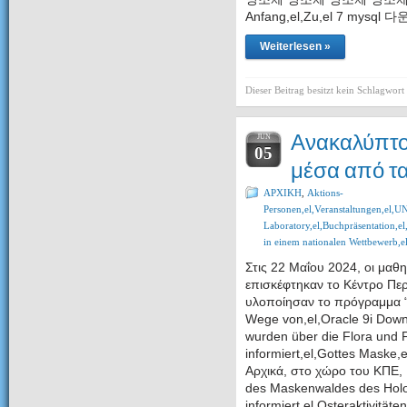
Anfang,el,Zu,el 7 mysql 
Weiterlesen »
Dieser Beitrag besitzt kein Schlagwort
Ανακαλύπτο
JUN
05
μέσα από τα
ΑΡΧΙΚΗ
,
Aktions-
Personen,el,Veranstaltungen,e
Laboratory,el,Buchpräsentation,el
in einem nationalen Wettbewerb,e
Στις 22 Μαΐου 2024, οι μαθητ
επισκέφτηκαν το Κέντρο Περ
υλοποίησαν το πρόγραμμα “
Wege von,el,Oracle 9i Down
wurden über die Flora und
informiert,el,Gottes Maske
Αρχικά, στο χώρο του ΚΠΕ, 
des Maskenwaldes des Hol
informiert,el,Osteraktivitäte