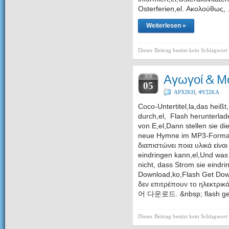
Osterferien,el. Ακολούθως,
Weiterlesen »
Dieser Beitrag besitzt kein Schlagwort
Αγωγοί & Μ
JUN
05
ΑΡΧΙΚΗ
,
ΦΥΣΙΚΑ
Coco-Untertitel,la,das heißt
durch,el, Flash herunter
von E,el,Dann stellen sie d
neue Hymne im MP3-Format h
διαπιστώνει ποια υλικά είναι
eindringen kann,el,Und was 
nicht, dass Strom sie eindr
Download,ko,Flash Get Down
δεν επιτρέπουν το ηλεκτρ
어 다운로드. &nbsp; flash 
Dieser Beitrag besitzt kein Schlagwort