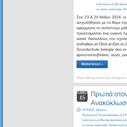
Laboratory,el,Buchpräse
in einem nationalen We
Στις 23 & 24 Μαΐου 2024, οι
ασχολήθηκαν με το θέμα τ
αφόρμηση το αντίστοιχο μά
προετοίμασαν ένα υγιεινό πρ
sized. δασκάλους του σχολ
enthalten,el,Obst,el,Eier,el
Grundschule belegte den erst
φρουτοσουβλάκια, αυγά, για
Weiterlesen »
Dieser Beitrag besitzt kein Schlagwort
Πρωτιά στο
JUN
15
Ανακύκλωσ
ΑΡΧΙΚΗ
,
Aktions-
Personen,el,Veranstaltungen,e
Laboratory,el,Buchpräsentation,el
in einem nationalen Wettbewerb,e