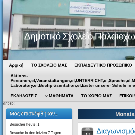
Δημοτικό Σχολείο Παλαιοχω
Αρχική
ΤΟ ΣΧΟΛΕΙΟ ΜΑΣ
ΕΚΠΑΙΔΕΥΤΙΚΟ ΠΡΟΣΩΠΙΚΟ
Aktions-
Personen,el,Veranstaltungen,el,UNTERRICHT,el,Sprache,el,
Laboratory,el,Buchpräsentation,el,Erster unserer Schule in
ΕΚΔΗΛΩΣΕΙΣ
ΜΑΘΗΜΑΤΑ
ΤΟ ΧΩΡΙΟ ΜΑΣ
ΕΠΙΚΟΙ
&nbsp;
Μας επισκέφθηκαν...
Monats
Besucher heute:
1
Διαγωνισμό
JUN
Besuche in den letzten 7 Tagen:
27