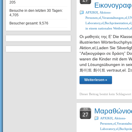
205
Εικονογραφ
Besuche in den letzten 30 Tagen:
ΑΡΧΙΚΗ
,
Aktions-
4,705
Personen,el,Veranstaltungen,e
Besucher gesamt:
9,576
Laboratory,el,Buchpräsentation,el
in einem nationalen Wettbewerb,e
Οι μαθητές της Ε’ Die Klas
illustrierten Wörterbuchphysi
Aktion,el,Laden Sie Silverli
“Λεξικογράφοι σε δράση” Dow
waren die Kinder mit dem W
und Lösungsübungen in s
화이트 화이트 vertraut,el.
Στ
Weiterlesen »
Dieser Beitrag besitzt kein Schlagwort
Μαραθώνιο
JUN
27
ΑΡΧΙΚΗ
,
Aktions-
Personen,el,Veransta
Laboratory,el,Buchpräse